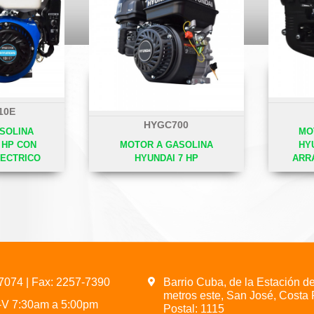
10E
HYGC700
SOLINA
MO
1 HP CON
MOTOR A GASOLINA
HY
ECTRICO
HYUNDAI 7 HP
ARR
-7074
| Fax: 2257-7390
Barrio Cuba, de la Estación d
metros este, San José, Costa 
L-V 7:30am a 5:00pm
Postal: 1115