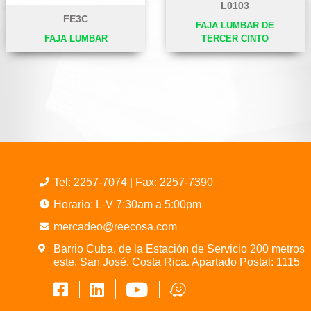
L0103
FE3C
FAJA LUMBAR DE
FAJA LUMBAR
TERCER CINTO
Tel:
2257-7074
| Fax: 2257-7390
Horario: L-V 7:30am a 5:00pm
mercadeo@reecosa.com
Barrio Cuba, de la Estación de Servicio 200 metros
este, San José, Costa Rica. Apartado Postal: 1115