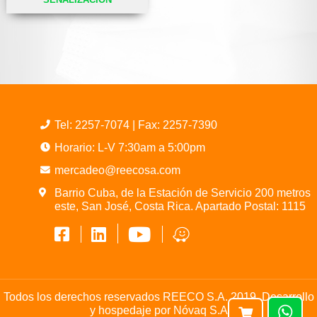
Tel:
2257-7074
| Fax: 2257-7390
Horario: L-V 7:30am a 5:00pm
mercadeo@reecosa.com
Barrio Cuba, de la Estación de Servicio 200 metros
este, San José, Costa Rica. Apartado Postal: 1115
Todos los derechos reservados REECO S.A. 2019. Desarrollo
y hospedaje por
Nóvaq S.A