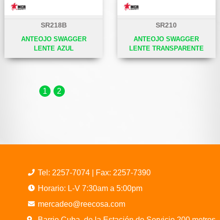
SR218B
SR210
ANTEOJO SWAGGER
ANTEOJO SWAGGER
LENTE AZUL
LENTE TRANSPARENTE
1
2
Tel:
2257-7074
| Fax: 2257-7390
Horario: L-V 7:30am a 5:00pm
mercadeo@reecosa.com
Barrio Cuba, de la Estación de Servicio 200 metros