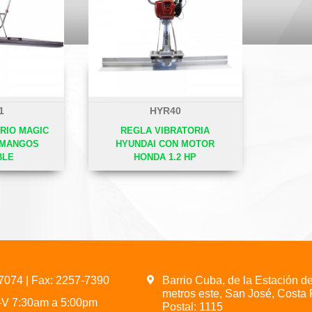
1
HYR40
RIO MAGIC
REGLA VIBRATORIA
 MANGOS
HYUNDAI CON MOTOR
BLE
HONDA 1.2 HP
-7074
| Fax: 2257-7390
Barrio Cuba, de la Estación d
metros este, San José, Costa 
L-V 7:30am a 5:00pm
Postal: 1115