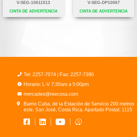
V-SEG-10611513
V-SEG-DP10067
CINTA DE ADVERTENCIA
CINTA DE ADVERTENCIA
Tel:
2257-7074
| Fax: 2257-7390
Horario: L-V 7:30am a 5:00pm
mercadeo@reecosa.com
Barrio Cuba, de la Estación de Servicio 200 metros
este, San José, Costa Rica. Apartado Postal: 1115